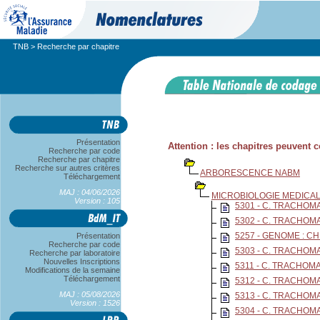
TNB
> Recherche par chapitre
Présentation
Attention : les chapitres peuvent
Recherche par code
Recherche par chapitre
Recherche sur autres critères
ARBORESCENCE NABM
Téléchargement
MAJ : 04/06/2026
MICROBIOLOGIE MEDICAL
Version : 105
5301 - C. TRACHOM
5302 - C. TRACHOM
5257 - GENOME : C
Présentation
Recherche par code
5303 - C. TRACHOM
Recherche par laboratoire
Nouvelles Inscriptions
5311 - C. TRACHOMA
Modifications de la semaine
Téléchargement
5312 - C. TRACHOMA
MAJ : 05/08/2026
5313 - C. TRACHOM
Version : 1526
5304 - C. TRACHOM