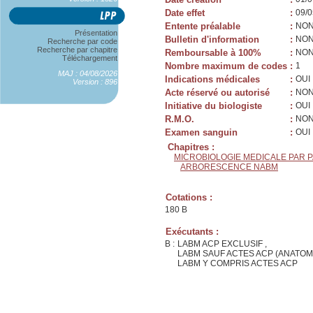
Date effet
:
09/0
Entente préalable
:
NO
Présentation
Bulletin d'information
:
NO
Recherche par code
Recherche par chapitre
Remboursable à 100%
:
NO
Téléchargement
Nombre maximum de codes
:
1
MAJ : 04/08/2026
Indications médicales
:
OUI
Version : 896
Acte réservé ou autorisé
:
NO
Initiative du biologiste
:
OUI
R.M.O.
:
NO
Examen sanguin
:
OUI
Chapitres :
MICROBIOLOGIE MEDICALE PAR 
ARBORESCENCE NABM
Cotations :
180 B
Exécutants :
B :
LABM ACP EXCLUSIF ,
LABM SAUF ACTES ACP (ANATOM
LABM Y COMPRIS ACTES ACP