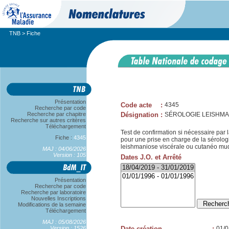
TNB
> Fiche
Présentation
Code acte
:
4345
Recherche par code
Recherche par chapitre
Désignation
:
SÉROLOGIE LEISHMA
Recherche sur autres critères
Téléchargement
Test de confirmation si nécessaire par
Fiche :
4345
pour une prise en charge de la sérologi
leishmaniose viscérale ou cutanéo m
MAJ : 04/06/2026
Version : 105
Dates J.O. et Arrêté
Présentation
Recherche par code
Recherche par laboratoire
Nouvelles Inscriptions
Modifications de la semaine
Téléchargement
MAJ : 05/08/2026
Version : 1526
Date création
:
01/0