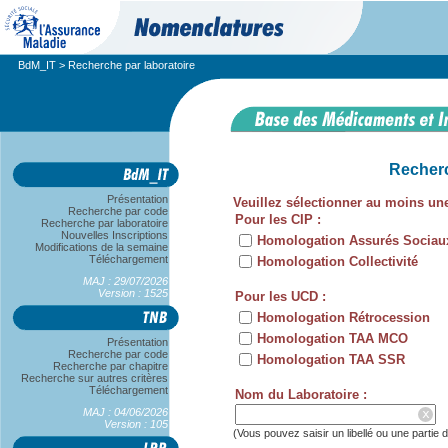
BdM_IT
> Recherche par laboratoire
Recherc
Présentation
Veuillez sélectionner au moins un
Recherche par code
Pour les CIP :
Recherche par laboratoire
Nouvelles Inscriptions
Homologation Assurés Sociau
Modifications de la semaine
Téléchargement
Homologation Collectivité
MAJ : 29/07/2026
Version : 1525
Pour les UCD :
Homologation Rétrocession
Homologation TAA MCO
Présentation
Recherche par code
Homologation TAA SSR
Recherche par chapitre
Recherche sur autres critères
Téléchargement
Nom du Laboratoire :
MAJ : 04/06/2026
x
Version : 105
(Vous pouvez saisir un libellé ou une partie d