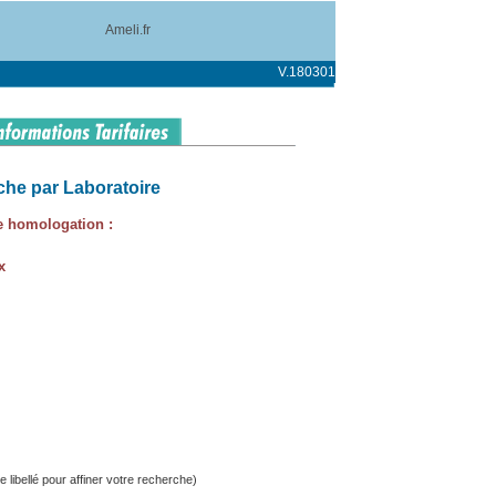
Ameli.fr
V.180301
he par Laboratoire
e homologation :
x
e libellé pour affiner votre recherche)