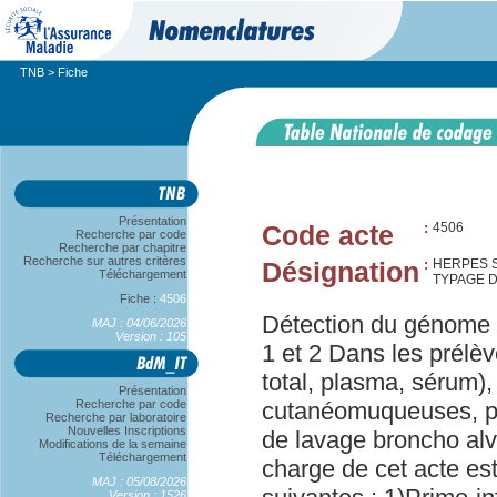
TNB
> Fiche
Présentation
Code acte
:
4506
Recherche par code
Recherche par chapitre
Recherche sur autres critères
Désignation
:
HERPES S
Téléchargement
TYPAGE D
Fiche :
4506
Détection du génome 
MAJ : 04/06/2026
Version : 105
1 et 2 Dans les prélè
total, plasma, sérum),
Présentation
Recherche par code
cutanéomuqueuses, pr
Recherche par laboratoire
Nouvelles Inscriptions
de lavage broncho alvé
Modifications de la semaine
Téléchargement
charge de cet acte est
MAJ : 05/08/2026
Version : 1526