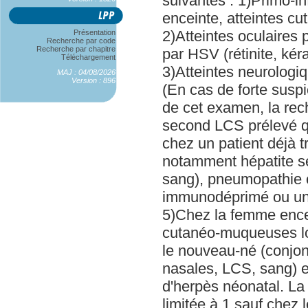
suivantes : 1)Primo-i
enceinte, atteintes 
2)Atteintes oculaires
Présentation
Recherche par code
Recherche par chapitre
par HSV (rétinite, kéra
Téléchargement
3)Atteintes neurologi
MAJ : 04/08/2026
Version : 896
(En cas de forte suspi
de cet examen, la rec
second LCS prélevé q
chez un patient déjà tr
notamment hépatite s
sang), pneumopathie 
immunodéprimé ou un 
5)Chez la femme encei
cutanéo-muqueuses l
le nouveau-né (conjon
nasales, LCS, sang) e
d'herpès néonatal. La 
limitée à 1 sauf chez 