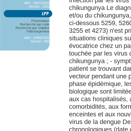
Infection par les viru
MAJ : 29/07/2026
chikungunya Le diagno
Version : 1525
et/ou du chikungunya,
Présentation
ci-dessous 5259, 5260
Recherche par code
Recherche par chapitre
3255 et 4273) n'est p
Téléchargement
situations cliniques s
MAJ : 04/08/2026
Version : 896
évocatrice chez un pa
touchée par les virus 
chikungunya ; - sympt
patient se trouvant da
vecteur pendant une pé
phase épidémique, les
biologique sont limit
aux cas hospitalisés, 
comorbidités, aux fo
enceintes et aux nouve
virus de la dengue De
chronologiques (date 