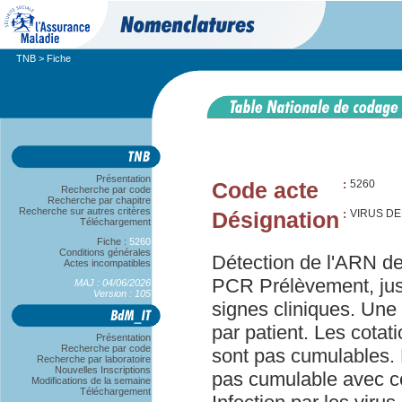
TNB
> Fiche
Présentation
Code acte
:
5260
Recherche par code
Recherche par chapitre
Recherche sur autres critères
Désignation
:
VIRUS DE
Téléchargement
Fiche :
5260
Conditions générales
Détection de l'ARN de
Actes incompatibles
PCR Prélèvement, jus
MAJ : 04/06/2026
Version : 105
signes cliniques. Une 
par patient. Les cota
Présentation
Recherche par code
sont pas cumulables. L
Recherche par laboratoire
Nouvelles Inscriptions
pas cumulable avec ce
Modifications de la semaine
Téléchargement