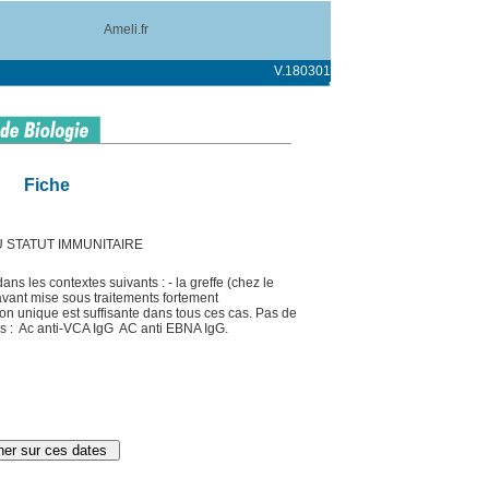
Ameli.fr
V.180301
Fiche
 STATUT IMMUNITAIRE
ns les contextes suivants : - la greffe (chez le
 avant mise sous traitements fortement
 unique est suffisante dans tous ces cas. Pas de
s : ­ Ac anti-VCA IgG ­ AC anti EBNA IgG.