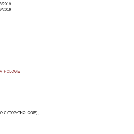
8/2019
9/2019
N
N
N
N
N
N
N
PATHOLOGIE
O-CYTOPATHOLOGIE) ,