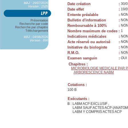
MAJ : 29/07/2026
Date création
:
30/0
Version : 1525
Date effet
:
19/0
Entente préalable
:
NO
Bulletin d'information
:
NO
Présentation
Recherche par code
Remboursable à 100%
:
NO
Recherche par chapitre
Téléchargement
Nombre maximum de codes
:
1
Indications médicales
:
NO
MAJ : 04/08/2026
Version : 896
Acte réservé ou autorisé
:
NO
Initiative du biologiste
:
NO
R.M.O.
:
NO
Examen sanguin
:
OUI
Chapitres :
MICROBIOLOGIE MEDICALE PAR 
ARBORESCENCE NABM
Cotations :
100 B
Exécutants :
B :
LABM ACP EXCLUSIF ,
LABM SAUF ACTES ACP (ANATOM
LABM Y COMPRIS ACTES ACP