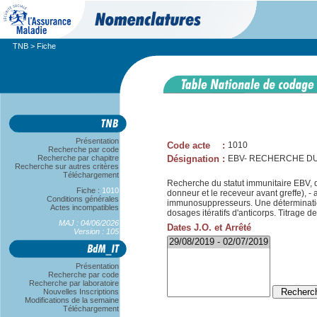
TNB
> Fiche
Présentation
Code acte
:
1010
Recherche par code
Recherche par chapitre
Désignation
:
EBV- RECHERCHE DU
Recherche sur autres critères
Téléchargement
Recherche du statut immunitaire EBV, da
Fiche :
1010
donneur et le receveur avant greffe), -
Conditions générales
immunosuppresseurs. Une détermination
Actes incompatibles
dosages itératifs d'anticorps. Titrage de
MAJ : 04/06/2026
Dates J.O. et Arrêté
Version : 105
Présentation
Recherche par code
Recherche par laboratoire
Nouvelles Inscriptions
Modifications de la semaine
Téléchargement