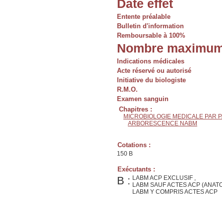
Date effet
Entente préalable
Bulletin d'information
Remboursable à 100%
Nombre maximum
Indications médicales
Acte réservé ou autorisé
Initiative du biologiste
R.M.O.
Examen sanguin
Chapitres :
MICROBIOLOGIE MEDICALE PAR 
ARBORESCENCE NABM
Cotations :
150 B
Exécutants :
B :
LABM ACP EXCLUSIF ,
LABM SAUF ACTES ACP (ANAT
LABM Y COMPRIS ACTES ACP