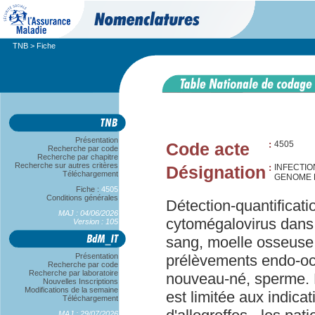
TNB
> Fiche
Présentation
Code acte
:
4505
Recherche par code
Recherche par chapitre
Recherche sur autres critères
Désignation
:
INFECTIO
Téléchargement
GENOME 
Fiche :
4505
Conditions générales
Détection-quantificat
MAJ : 04/06/2026
cytomégalovirus dans 
Version : 105
sang, moelle osseuse
Présentation
prélèvements endo-ocu
Recherche par code
Recherche par laboratoire
nouveau-né, sperme. L
Nouvelles Inscriptions
Modifications de la semaine
est limitée aux indicat
Téléchargement
MAJ : 29/07/2026