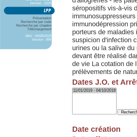
d'allogreffes - les p
Version : 1525
séropositifs vis-à-vi
immunosuppresseurs 
Présentation
Recherche par code
immunodépression primi
Recherche par chapitre
Téléchargement
porteurs de maladies 
MAJ : 04/08/2026
suspicion d'infection
Version : 896
urines ou la salive d
devant être réalisé d
de vie La cotation de 
prélèvements de natur
Dates J.O. et Arrê
Date création