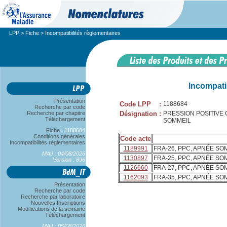
LPP
>
Fiche
> Incompatibilités règlementaires
Incompati
Présentation
Code LPP
:
1188684
Recherche par code
Recherche par chapitre
Désignation
:
PRESSION POSITIVE
Téléchargement
SOMMEIL
Fiche :
1188684
Conditions générales
Code acte
Incompatibilités règlementaires
1189991
FRA-26, PPC, APNÉE SOM
MAJ : 04/08/2026
1130897
FRA-25, PPC, APNÉE SOM
Version : 896
1126660
FRA-27, PPC, APNÉE SO
1162093
FRA-35, PPC, APNÉE SOM
Présentation
Recherche par code
Recherche par laboratoire
Nouvelles Inscriptions
Modifications de la semaine
Téléchargement
MAJ : 05/08/2026