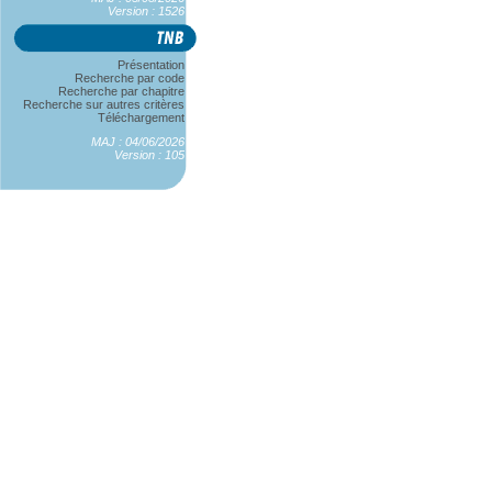
Version : 1526
Présentation
Recherche par code
Recherche par chapitre
Recherche sur autres critères
Téléchargement
MAJ : 04/06/2026
Version : 105