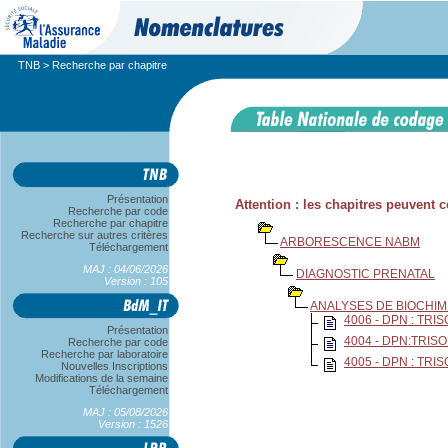
TNB
> Recherche par chapitre
Présentation
Attention : les chapitres peuvent
Recherche par code
Recherche par chapitre
Recherche sur autres critères
ARBORESCENCE NABM
Téléchargement
MAJ : 04/06/2026
DIAGNOSTIC PRENATAL
Version : 105
ANALYSES DE BIOCHIM
4006 - DPN : TR
Présentation
4004 - DPN:TRI
Recherche par code
Recherche par laboratoire
4005 - DPN : TR
Nouvelles Inscriptions
Modifications de la semaine
Téléchargement
MAJ : 05/08/2026
Version : 1526