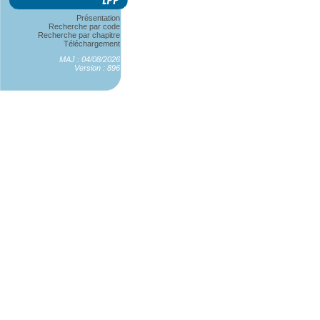
Présentation
Recherche par code
Recherche par chapitre
Téléchargement
MAJ : 04/08/2026
Version : 896