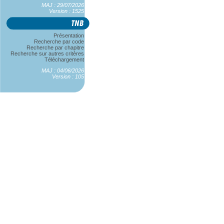
MAJ : 29/07/2026
Version : 1525
Présentation
Recherche par code
Recherche par chapitre
Recherche sur autres critères
Téléchargement
MAJ : 04/06/2026
Version : 105