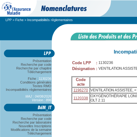
LPP
>
Fiche
> Incompatibilités règlementaires
Incompati
Présentation
Code LPP
:
1130236
Recherche par code
Recherche par chapitre
Désignation
:
VENTILATION ASSISTE
Téléchargement
Fiche :
1130236
Code
Conditions générales
acte
Textes RMO
Incompatibilités règlementaires
1196270
VENTILATION ASSISTEE, <
OXYGÉNOTHÉRAPIE LONG 
MAJ : 04/08/2026
1120338
Version : 896
OLT 2.11
Présentation
Recherche par code
Recherche par laboratoire
Nouvelles Inscriptions
Modifications de la semaine
Téléchargement