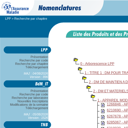
LPP
> Recherche par chapitre
Présentation
Recherche par code
0 - Arborescence LPP
Recherche par chapitre
Téléchargement
1 - TITRE 1 : DM POUR T
MAJ : 04/08/2026
Version : 896
2 - DM DE MAINTIEN A
Présentation
2 - DM ET MATERIELS
Recherche par code
Recherche par laboratoire
1 - APPAREIL MO
Nouvelles Inscriptions
1266846 - 
Modifications de la semaine
Téléchargement
6210690 - 
MAJ : 05/08/2026
6267678 - 
Version : 1526
6285067 - 