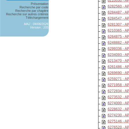
6210030 - 
Présentation
6282560 - 
Recherche par code
Recherche par chapitre
6284487 - 
Recherche sur autres critères
Téléchargement
6284547 - 
MAJ : 04/06/2026
6281307 - 
Version : 105
6210365 - 
6264875 - 
6248882 - 
6299336 - 
6234093 - 
6213470 - 
6261486 - 
6269690 - 
6259271 - 
6271958 - 
6272834 - 
6273532 - 
6274000 - 
6228632 - 
6274230 - 
6275146 - 
6276520 - 