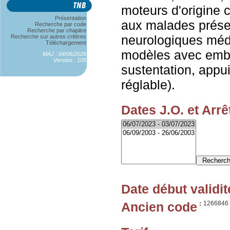
moteurs d'origine 
Présentation
aux malades prése
Recherche par code
Recherche par chapitre
neurologiques médul
Recherche sur autres critères
Téléchargement
modèles avec emb
MAJ : 04/06/2026
Version : 105
sustentation, appui
réglable).
Dates J.O. et Arrê
Date début validit
Ancien code
:
1266846