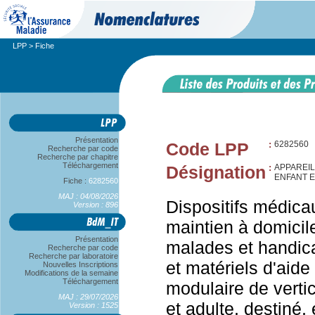
LPP
> Fiche
Présentation
Code LPP
:
6282560
Recherche par code
Recherche par chapitre
Téléchargement
Désignation
:
APPAREIL
ENFANT 
Fiche :
6282560
MAJ : 04/08/2026
Dispositifs médica
Version : 896
maintien à domicile
Présentation
malades et handic
Recherche par code
Recherche par laboratoire
et matériels d'aide 
Nouvelles Inscriptions
Modifications de la semaine
Téléchargement
modulaire de verti
MAJ : 29/07/2026
et adulte, destiné,
Version : 1525