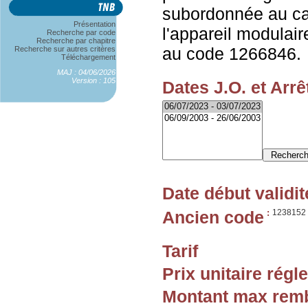
subordonnée au ca
Présentation
l'appareil modulaire
Recherche par code
Recherche par chapitre
au code 1266846.
Recherche sur autres critères
Téléchargement
MAJ : 04/06/2026
Version : 105
Dates J.O. et Arrê
Date début validit
Ancien code
:
1238152
Tarif
Prix unitaire rég
Montant max rem