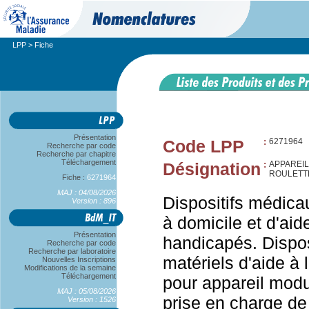
LPP
> Fiche
Présentation
Code LPP
:
6271964
Recherche par code
Recherche par chapitre
Téléchargement
Désignation
:
APPAREIL
ROULETTE
Fiche :
6271964
MAJ : 04/08/2026
Dispositifs médica
Version : 896
à domicile et d'aid
Présentation
handicapés. Dispos
Recherche par code
Recherche par laboratoire
matériels d'aide à 
Nouvelles Inscriptions
Modifications de la semaine
Téléchargement
pour appareil modul
MAJ : 05/08/2026
prise en charge de
Version : 1526