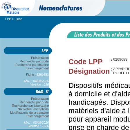
LPP
> Fiche
Présentation
Code LPP
:
6269683
Recherche par code
Recherche par chapitre
Téléchargement
Désignation
:
APPAREIL
ROULETTE
Fiche :
6269683
MAJ : 04/08/2026
Dispositifs médica
Version : 896
à domicile et d'aid
Présentation
handicapés. Dispos
Recherche par code
Recherche par laboratoire
matériels d'aide à 
Nouvelles Inscriptions
Modifications de la semaine
Téléchargement
pour appareil modul
MAJ : 05/08/2026
prise en charge de
Version : 1526