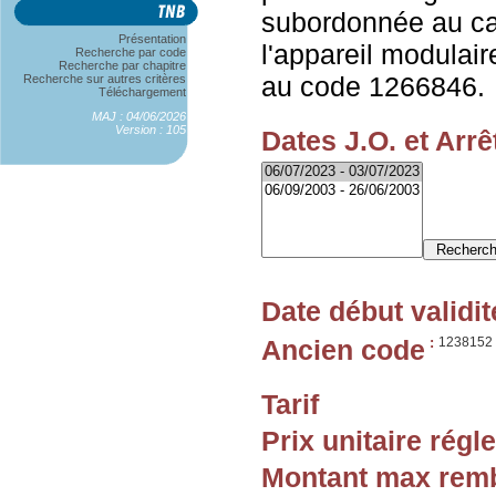
subordonnée au ca
Présentation
l'appareil modulaire
Recherche par code
Recherche par chapitre
au code 1266846.
Recherche sur autres critères
Téléchargement
MAJ : 04/06/2026
Version : 105
Dates J.O. et Arrê
Date début validit
Ancien code
:
1238152
Tarif
Prix unitaire rég
Montant max rem