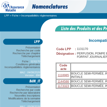
LPP
>
Fiche
> Incompatibilités règlementaires
Incompati
Présentation
Code LPP
:
1131170
Recherche par code
Recherche par chapitre
Désignation
:
PERFUSION, POMPE E
Téléchargement
FORFAIT JOURNALIER
Fiche :
1131170
Conditions générales
Code
Incompatibilités règlementaires
acte
MAJ : 04/08/2026
BOUCLE SEMI-FERMÉE, I
1118985
Version : 896
INITIALE
1144586
BOUCLE SEMI-FERMÉE, I
1173323
BOUCLE SEMI-FERMÉE, I
Présentation
Recherche par code
Recherche par laboratoire
Nouvelles Inscriptions
Modifications de la semaine
Téléchargement
MAJ : 05/08/2026