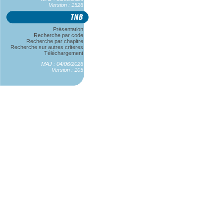
Version : 1526
Présentation
Recherche par code
Recherche par chapitre
Recherche sur autres critères
Téléchargement
MAJ : 04/06/2026
Version : 105