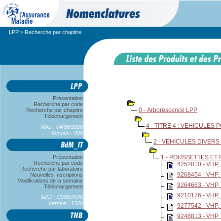
LPP
> Recherche par chapitre
Présentation
Recherche par code
0 - Arborescence LPP
Recherche par chapitre
Téléchargement
4 - TITRE 4 : VEHICULE
MAJ : 04/08/2026
Version : 896
2 - VEHICULES DIVERS 
Présentation
1 - POUSSETTES ET
Recherche par code
4252810 - VHP
Recherche par laboratoire
9268454 - VHP
Nouvelles Inscriptions
Modifications de la semaine
9264663 - VHP
Téléchargement
9210176 - VHP
MAJ : 05/08/2026
Version : 1526
9277542 - VHP
9248813 - VHP