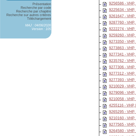
9256586 - VHP
Présentation
Recherche par code
9225634 - VHP
Recherche par chapitre
Recherche sur autres critères
9261647 - VHP
Téléchargement
9287760 - VHP
MAJ : 04/06/2026
9222274 - VHP
Version : 105
9259260 - VHP
9273350 - VHP
9273863 - VHP
9277341 - VHP
9235762 - VHP
9277306 - VHP
9277312 - VHP
9277393 - VHP
9210029 - VHP
9279096 - VHP
9210058 - VHP
4255116 - VHP
9265295 - VHP
9210160 - VHP
9277565 - VHP
9264580 - VHP