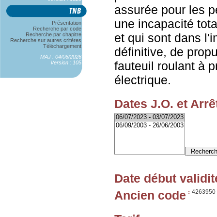
assurée pour les p
une incapacité tota
Présentation
Recherche par code
et qui sont dans l'
Recherche par chapitre
Recherche sur autres critères
Téléchargement
définitive, de pro
MAJ : 04/06/2026
fauteuil roulant à 
Version : 105
électrique.
Dates J.O. et Arrê
Date début validit
Ancien code
:
4263950