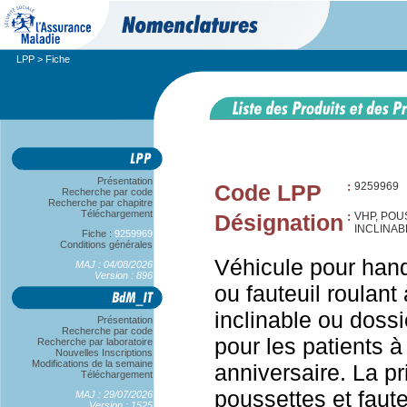
LPP
> Fiche
Présentation
Code LPP
:
9259969
Recherche par code
Recherche par chapitre
Téléchargement
Désignation
:
VHP, POU
INCLINABL
Fiche :
9259969
Conditions générales
Véhicule pour han
MAJ : 04/08/2026
Version : 896
ou fauteuil roulan
inclinable ou dossi
Présentation
Recherche par code
pour les patients 
Recherche par laboratoire
Nouvelles Inscriptions
Modifications de la semaine
anniversaire. La p
Téléchargement
poussettes et faute
MAJ : 29/07/2026
Version : 1525