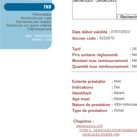
Présentation
Recherche par code
Recherche par chapitre
Recherche sur autres critères
Téléchargement
Date début validité
:
07/07/2023
MAJ : 04/06/2026
Ancien code
:
4233570
Version : 105
Tarif
:
26
Prix unitaire réglementé
:
Né
Montant max remboursement
:
Né
Quantité max remboursement
:
Né
Entente préalable
:
Non
Indications
:
Oui
Identifiant
:
Néant
Age maxi
:
Néant
Nature de prestation
:
VEH Véhicule
Type de prestation
:
Achat
Chapitres :
Arborescence LPP
TITRE 4 : VEHICULES POUR HANDIC
VEHICULES DIVERS (AN)