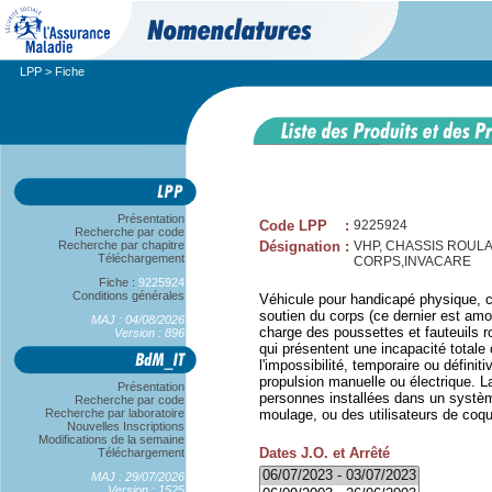
LPP
> Fiche
Présentation
Code LPP
:
9225924
Recherche par code
Recherche par chapitre
Désignation
:
VHP, CHASSIS ROUL
Téléchargement
CORPS,INVACARE
Fiche :
9225924
Conditions générales
Véhicule pour handicapé physique, c
soutien du corps (ce dernier est amov
MAJ : 04/08/2026
charge des poussettes et fauteuils 
Version : 896
qui présentent une incapacité totale 
l'impossibilité, temporaire ou définit
propulsion manuelle ou électrique. L
Présentation
personnes installées dans un système
Recherche par code
Recherche par laboratoire
moulage, ou des utilisateurs de coqu
Nouvelles Inscriptions
Modifications de la semaine
Dates J.O. et Arrêté
Téléchargement
MAJ : 29/07/2026
Version : 1525