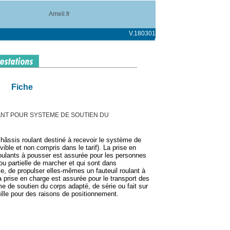
Ameli.fr
V.180301
Fiche
ANT POUR SYSTEME DE SOUTIEN DU
hâssis roulant destiné à recevoir le système de
ible et non compris dans le tarif). La prise en
roulants à pousser est assurée pour les personnes
ou partielle de marcher et qui sont dans
ive, de propulser elles-mêmes un fauteuil roulant à
a prise en charge est assurée pour le transport des
 de soutien du corps adapté, de série ou fait sur
ille pour des raisons de positionnement.