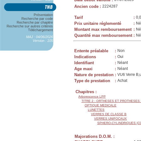
Ancien code
:
2224287
Présentation
Tarif
:
0,
Recherche par code
Recherche par chapitre
Prix unitaire réglementé
:
Né
Recherche sur autres critères
Montant max remboursement
:
Né
Téléchargement
Quantité max remboursement
:
Né
MAJ : 04/06/2026
Version : 105
Entente préalable
:
Non
Indications
:
Oui
Identifiant
:
Néant
Age maxi
:
Néant
Nature de prestation
:
VU6 Verre B,u
Type de prestation
:
Achat
Chapitres :
Arborescence LPP
TITRE 2 : ORTHESES ET PROTHESES
OPTIQUE MEDICALE
LUNETTES
VERRES DE CLASSE B
VERRES UNIFOCAUX
SPHERO-CYLINDRIQUES (C
Majorations D.O.M. :