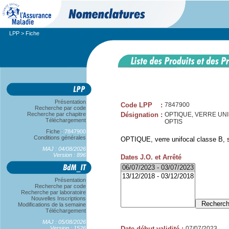
LPP
> Fiche
Présentation
Code LPP
:
7847900
Recherche par code
Recherche par chapitre
Désignation
:
OPTIQUE, VERRE UNIF
Téléchargement
OPTIS
Fiche :
7847900
Conditions générales
OPTIQUE, verre unifocal classe B, s
MAJ : 04/08/2026
Version : 896
Dates J.O. et Arrêté
Présentation
Recherche par code
Recherche par laboratoire
Nouvelles Inscriptions
Modifications de la semaine
Téléchargement
MAJ : 05/08/2026
Version : 1526
Date début validité
:
07/07/2023