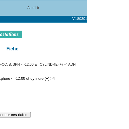
Ameli.fr
V.180301
Fiche
OC. B, SPH < -12,00 ET CYLINDRE (+) >4 ADN
phère < -12,00 et cylindre (+) >4