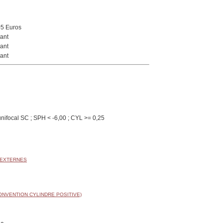
05 Euros
ant
ant
ant
nifocal SC ; SPH < -6,00 ; CYL >= 0,25
 EXTERNES
ONVENTION CYLINDRE POSITIVE)