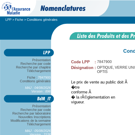
LPP
>
Fiche
> Conditions générales
Cond
Présentation
Code LPP
:
7847900
Recherche par code
Recherche par chapitre
Désignation
:
OPTIQUE, VERRE UNIF
Téléchargement
OPTIS
Fiche :
7847900
Conditions générales
Le prix de vente au public doit Ã
�tre
MAJ : 04/08/2026
Version : 896
conforme Ã
� la rÃ©glementation en
vigueur.
Présentation
Recherche par code
Recherche par laboratoire
Nouvelles Inscriptions
Modifications de la semaine
Téléchargement
MAJ : 05/08/2026
Version : 1526