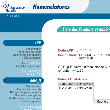
LPP
> Fiche
Présentation
Code LPP
:
7837758
Recherche par code
Recherche par chapitre
Désignation
:
OPTIQUE, VERRE UNIFO
Téléchargement
VECTEUR
Fiche :
7837758
Conditions générales
OPTIQUE, verre unifocal classe A, sp
réfraction >= 1,59
MAJ : 04/08/2026
Version : 896
Dates J.O. et Arrêté
Présentation
Recherche par code
Recherche par laboratoire
Nouvelles Inscriptions
Modifications de la semaine
Téléchargement
MAJ : 05/08/2026
Version : 1526