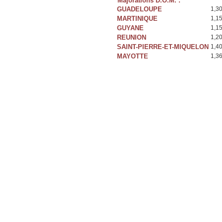
Majorations D.O.M. :
GUADELOUPE
1,3
MARTINIQUE
1,1
GUYANE
1,1
REUNION
1,2
SAINT-PIERRE-ET-MIQUELON
1,4
MAYOTTE
1,3