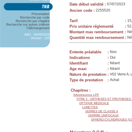
Date début validité
:
07/07/2023
Ancien code
:
2255520
Présentation
Recherche par code
Tarif
:
15
Recherche par chapitre
Recherche sur autres critères
Prix unitaire réglementé
:
52
Téléchargement
Montant max remboursement
:
Né
MAJ : 04/06/2026
Quantité max remboursement
:
Né
Version : 105
Entente préalable
:
Non
Indications
:
Oui
Identifiant
:
Néant
Age maxi
:
Néant
Nature de prestation
:
V02 Verre A, 
Type de prestation
:
Achat
Chapitres :
Arborescence LPP
TITRE 2 : ORTHESES ET PROTHESES
OPTIQUE MEDICALE
LUNETTES
VERRES DE CLASSE A
VERRRE UNIFOCAUX
SPHERO-CYLINDRIQUES (C