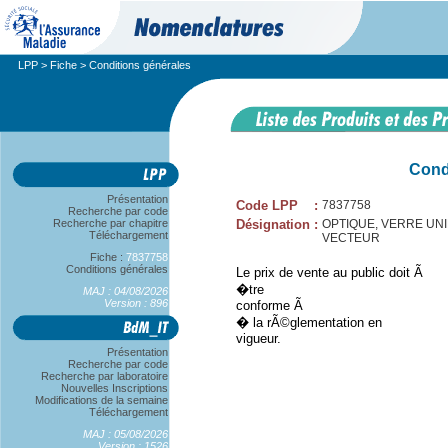
LPP
>
Fiche
> Conditions générales
Cond
Présentation
Code LPP
:
7837758
Recherche par code
Recherche par chapitre
Désignation
:
OPTIQUE, VERRE UNIFO
Téléchargement
VECTEUR
Fiche :
7837758
Conditions générales
Le prix de vente au public doit Ã
�tre
MAJ : 04/08/2026
Version : 896
conforme Ã
� la rÃ©glementation en
vigueur.
Présentation
Recherche par code
Recherche par laboratoire
Nouvelles Inscriptions
Modifications de la semaine
Téléchargement
MAJ : 05/08/2026
Version : 1526