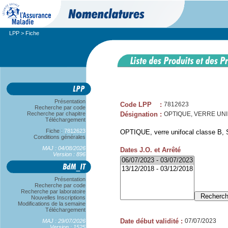
LPP
> Fiche
Présentation
Code LPP
:
7812623
Recherche par code
Recherche par chapitre
Désignation
:
OPTIQUE, VERRE UNIFO
Téléchargement
Fiche :
7812623
OPTIQUE, verre unifocal classe B, S
Conditions générales
MAJ : 04/08/2026
Dates J.O. et Arrêté
Version : 896
Présentation
Recherche par code
Recherche par laboratoire
Nouvelles Inscriptions
Modifications de la semaine
Téléchargement
Date début validité
:
07/07/2023
MAJ : 29/07/2026
Version : 1525