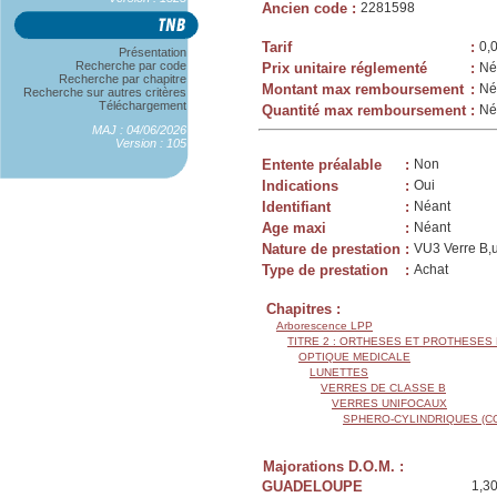
Ancien code
:
2281598
Tarif
:
0,
Présentation
Recherche par code
Prix unitaire réglementé
:
Né
Recherche par chapitre
Montant max remboursement
:
Né
Recherche sur autres critères
Téléchargement
Quantité max remboursement
:
Né
MAJ : 04/06/2026
Version : 105
Entente préalable
:
Non
Indications
:
Oui
Identifiant
:
Néant
Age maxi
:
Néant
Nature de prestation
:
VU3 Verre B,u
Type de prestation
:
Achat
Chapitres :
Arborescence LPP
TITRE 2 : ORTHESES ET PROTHESES
OPTIQUE MEDICALE
LUNETTES
VERRES DE CLASSE B
VERRES UNIFOCAUX
SPHERO-CYLINDRIQUES (C
Majorations D.O.M. :
GUADELOUPE
1,3