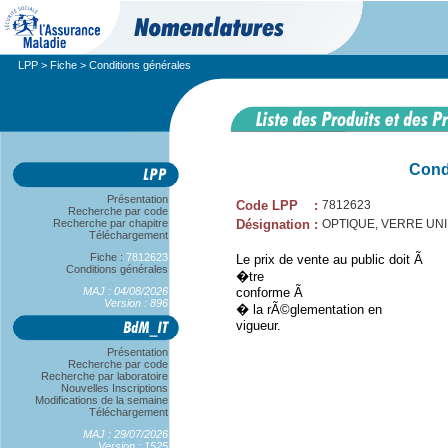
LPP
>
Fiche
> Conditions générales
Cond
Présentation
Code LPP
:
7812623
Recherche par code
Recherche par chapitre
Désignation
:
OPTIQUE, VERRE UNIFO
Téléchargement
Fiche :
7812623
Le prix de vente au public doit Ã
Conditions générales
�tre
MAJ : 04/08/2026
conforme Ã
Version : 896
� la rÃ©glementation en
vigueur.
Présentation
Recherche par code
Recherche par laboratoire
Nouvelles Inscriptions
Modifications de la semaine
Téléchargement
MAJ : 29/07/2026
Version : 1525