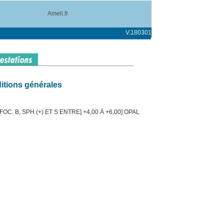
Ameli.fr
V.180301
itions générales
C. B, SPH (+) ET S ENTRE] +4,00 À +6,00] OPAL