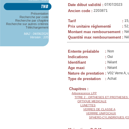
Date début validité
:
07/07/2023
Ancien code
:
2203871
Présentation
Recherche par code
Recherche par chapitre
Tarif
:
15
Recherche sur autres critères
Prix unitaire réglementé
:
52
Téléchargement
Montant max remboursement
:
Né
MAJ : 04/06/2026
Quantité max remboursement
:
Né
Version : 105
Entente préalable
:
Non
Indications
:
Oui
Identifiant
:
Néant
Age maxi
:
Néant
Nature de prestation
:
V02 Verre A, 
Type de prestation
:
Achat
Chapitres :
Arborescence LPP
TITRE 2 : ORTHESES ET PROTHESES
OPTIQUE MEDICALE
LUNETTES
VERRES DE CLASSE A
VERRRE UNIFOCAUX
SPHERO-CYLINDRIQUES (C