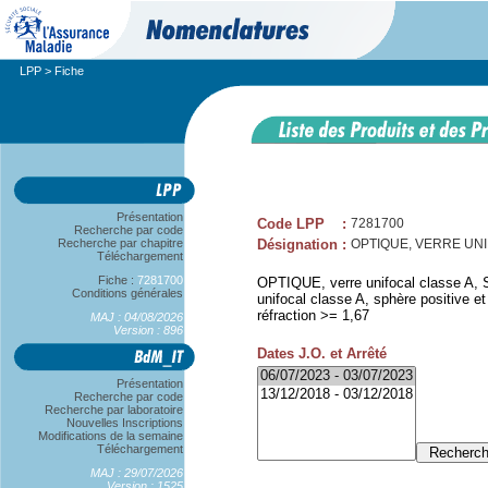
LPP
> Fiche
Présentation
Code LPP
:
7281700
Recherche par code
Recherche par chapitre
Désignation
:
OPTIQUE, VERRE UNIFO
Téléchargement
Fiche :
7281700
OPTIQUE, verre unifocal classe A, S
Conditions générales
unifocal classe A, sphère positive e
réfraction >= 1,67
MAJ : 04/08/2026
Version : 896
Dates J.O. et Arrêté
Présentation
Recherche par code
Recherche par laboratoire
Nouvelles Inscriptions
Modifications de la semaine
Téléchargement
MAJ : 29/07/2026
Version : 1525