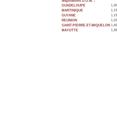
Majorations D.O.M. :
GUADELOUPE
1,3
MARTINIQUE
1,1
GUYANE
1,1
REUNION
1,2
SAINT-PIERRE-ET-MIQUELON
1,4
MAYOTTE
1,3