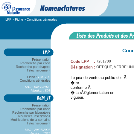
LPP
>
Fiche
> Conditions générales
Cond
Présentation
Code LPP
:
7281700
Recherche par code
Recherche par chapitre
Désignation
:
OPTIQUE, VERRE UNIFO
Téléchargement
Fiche :
7281700
Le prix de vente au public doit Ã
Conditions générales
�tre
MAJ : 04/08/2026
conforme Ã
Version : 896
� la rÃ©glementation en
vigueur.
Présentation
Recherche par code
Recherche par laboratoire
Nouvelles Inscriptions
Modifications de la semaine
Téléchargement
MAJ : 29/07/2026
Version : 1525