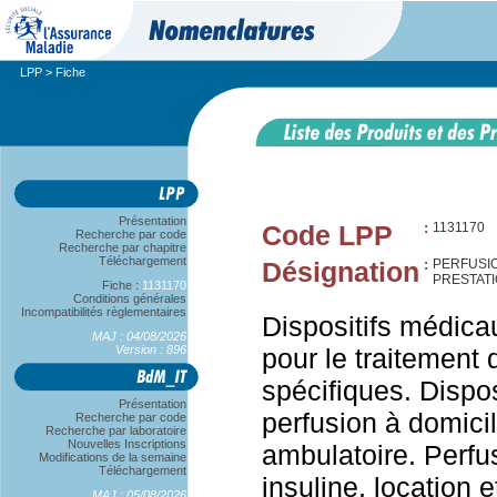
LPP
> Fiche
Présentation
Code LPP
:
1131170
Recherche par code
Recherche par chapitre
Téléchargement
Désignation
:
PERFUSIO
PRESTATI
Fiche :
1131170
Conditions générales
Incompatibilités règlementaires
Dispositifs médicau
MAJ : 04/08/2026
Version : 896
pour le traitement 
spécifiques. Dispo
Présentation
perfusion à domici
Recherche par code
Recherche par laboratoire
Nouvelles Inscriptions
ambulatoire. Perfu
Modifications de la semaine
Téléchargement
insuline, location et
MAJ : 05/08/2026