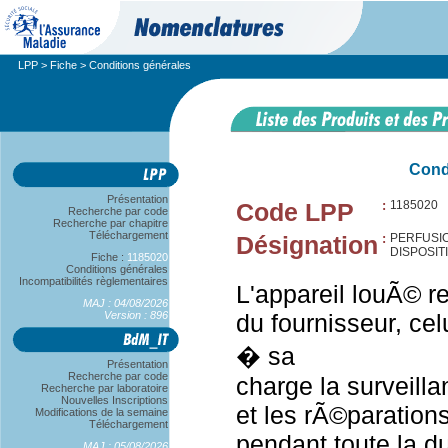
LPP
>
Fiche
> Conditions générales
Cond
Présentation
Code LPP
:
1185020
Recherche par code
Recherche par chapitre
Téléchargement
Désignation
:
PERFUSIO
DISPOSIT
Fiche :
1185020
Conditions générales
Incompatibilités règlementaires
L'appareil louÃ© r
MAJ : 04/08/2026
Version : 896
du fournisseur, cel
� sa
Présentation
Recherche par code
charge la surveill
Recherche par laboratoire
Nouvelles Inscriptions
et les rÃ©paration
Modifications de la semaine
Téléchargement
pendant toute la d
MAJ : 05/08/2026