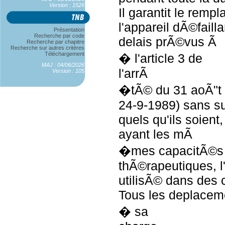
Version : 1526
Il garantit le remp
l'appareil dÃ©faill
Présentation
Recherche par code
delais prÃ©vus Ã
Recherche par chapitre
Recherche sur autres critères
Téléchargement
� l'article 3 de
MAJ : 04/06/2026
l'arrÃ
Version : 105
�tÃ© du 31 aoÃ"t
24-9-1989) sans s
quels qu'ils soient
ayant les mÃ
�mes capacitÃ©s
thÃ©rapeutiques, l
utilisÃ© dans des 
Tous les deplacem
� sa