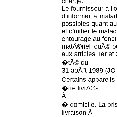
charge.
Le fournisseur a l'
d'informer le mala
possibles quant au
et d'initier le mal
entourage au fonc
matÃ©riel louÃ© 
aux articles 1er et 
�tÃ© du
31 aoÃ"t 1989 (JO
Certains appareils
�tre livrÃ©s
Ã
� domicile. La pri
livraison Ã