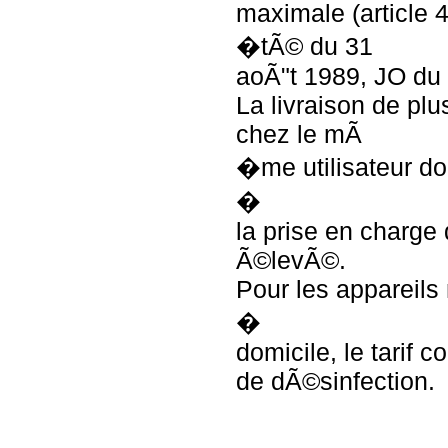
maximale (article 4
�tÃ© du 31
aoÃ"t 1989, JO du 
La livraison de plu
chez le mÃ
�me utilisateur do
�
la prise en charge d
Ã©levÃ©.
Pour les appareils
�
domicile, le tarif c
de dÃ©sinfection.