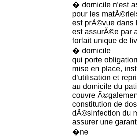
� domicile n'est 
pour les matÃ©riels
est prÃ©vue dans l
est assurÃ©e par a
forfait unique de li
� domicile
qui porte obligatio
mise en place, inst
d'utilisation et rep
au domicile du patie
couvre Ã©galement 
constitution de doss
dÃ©sinfection du m
assurer une garant
�ne