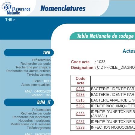
TNB
>
Actes
Présentation
Code acte
:
1033
Recherche par code
Recherche par chapitre
Désignation
:
C DIFFICILE _DIAGN
Recherche sur autres critères
Téléchargement
Code
Fiche :
1033
acte
Actes incompatibles
0237
BACTERIE : IDENTIF. PA
MAJ : 04/06/2026
0238
BACTERIE : IDENTIF. PA
Version : 105
0215
BACTERIE ANAEROBIE N
5292
IDENTIF BIOCHIMIQUE E
Présentation
IDENTIF. D'UNE TOXINE
Recherche par code
0238
(ANIMAL)
Recherche par laboratoire
Nouvelles Inscriptions
0237
IDENTIF. D'UNE TOXIN
Modifications de la semaine
5229
INFECTION NOSOCOMIAL
Téléchargement
MAJ : 29/07/2026