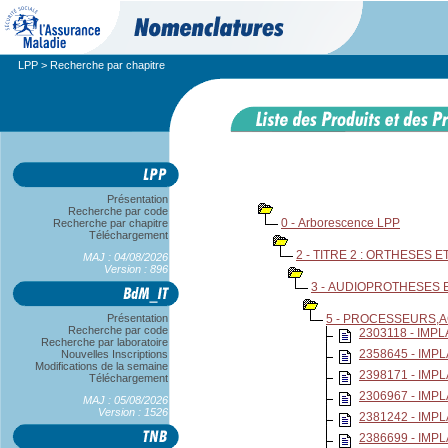
LPP
> Recherche par chapitre
Présentation
Recherche par code
0 - Arborescence LPP
Recherche par chapitre
Téléchargement
2 - TITRE 2 : ORTHESES
MAJ : 04/08/2026
Version : 896
3 - AUDIOPROTHESES
Présentation
5 - PROCESSEURS,A
Recherche par code
2303118 - IM
Recherche par laboratoire
2358645 - IMP
Nouvelles Inscriptions
Modifications de la semaine
2398171 - IM
Téléchargement
2306967 - IMP
MAJ : 05/08/2026
Version : 1526
2381242 - IMP
2386699 - IMP