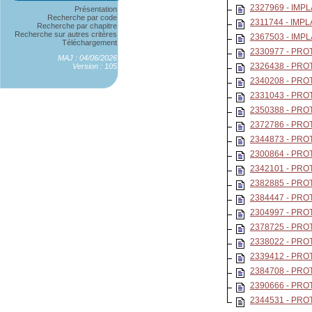
2327969 - IMP
Présentation
Recherche par code
2311744 - IMP
Recherche par chapitre
Recherche sur autres critères
2367503 - IMP
Téléchargement
2330977 - PR
MAJ : 04/06/2026
2326438 - PR
Version : 105
2340208 - PR
2331043 - PR
2350388 - PR
2372786 - PR
2344873 - PR
2300864 - PR
2342101 - PR
2382885 - PR
2384447 - PR
2304997 - PR
2378725 - PR
2338022 - PR
2339412 - PR
2384708 - PR
2390666 - PR
2344531 - PR