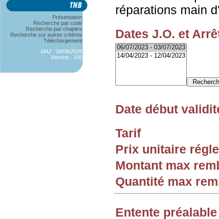
réparations main 
Présentation
Recherche par code
Recherche par chapitre
Dates J.O. et Arrê
Recherche sur autres critères
Téléchargement
MAJ : 04/06/2026
Version : 105
Date début validit
Tarif
Prix unitaire rég
Montant max rem
Quantité max re
Entente préalable