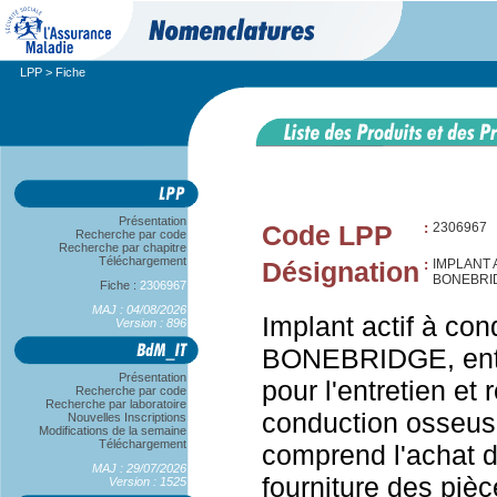
LPP
> Fiche
Présentation
Code LPP
:
2306967
Recherche par code
Recherche par chapitre
Téléchargement
Désignation
:
IMPLANT 
BONEBRID
Fiche :
2306967
MAJ : 04/08/2026
Implant actif à co
Version : 896
BONEBRIDGE, entret
Présentation
pour l'entretien et 
Recherche par code
Recherche par laboratoire
conduction osseu
Nouvelles Inscriptions
Modifications de la semaine
Téléchargement
comprend l'achat d
MAJ : 29/07/2026
fourniture des piè
Version : 1525