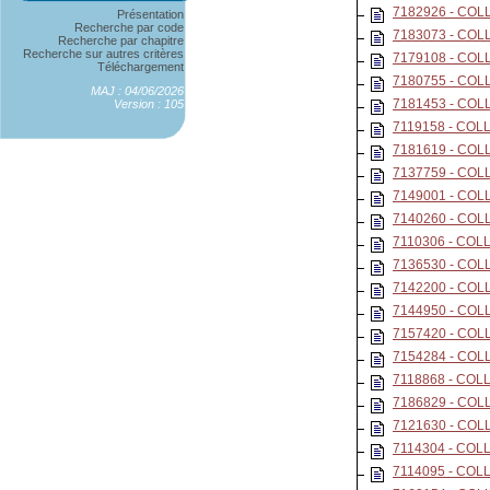
7182926 - CO
Présentation
Recherche par code
7183073 - COL
Recherche par chapitre
Recherche sur autres critères
7179108 - CO
Téléchargement
7180755 - CO
MAJ : 04/06/2026
7181453 - CO
Version : 105
7119158 - CO
7181619 - CO
7137759 - CO
7149001 - CO
7140260 - CO
7110306 - COL
7136530 - CO
7142200 - CO
7144950 - CO
7157420 - CO
7154284 - CO
7118868 - CO
7186829 - CO
7121630 - CO
7114304 - CO
7114095 - CO