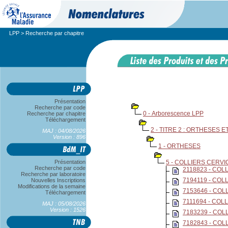
LPP
> Recherche par chapitre
Présentation
Recherche par code
0 - Arborescence LPP
Recherche par chapitre
Téléchargement
2 - TITRE 2 : ORTHESES
MAJ : 04/08/2026
Version : 896
1 - ORTHESES
Présentation
5 - COLLIERS CERV
Recherche par code
2118823 - CO
Recherche par laboratoire
7194119 - CO
Nouvelles Inscriptions
Modifications de la semaine
7153646 - CO
Téléchargement
7111694 - CO
MAJ : 05/08/2026
Version : 1526
7183239 - COL
7182843 - CO