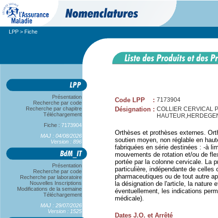
LPP
> Fiche
Présentation
Code LPP
:
7173904
Recherche par code
Recherche par chapitre
Désignation
:
COLLIER CERVICAL 
Téléchargement
HAUTEUR,HERDEGE
Fiche :
7173904
Orthèses et prothèses externes. Orthè
MAJ : 04/08/2026
soutien moyen, non réglable en haute
Version : 896
fabriquées en série destinées : -à li
mouvements de rotation et/ou de flex
portée par la colonne cervicale. La p
Présentation
particulière, indépendante de celles 
Recherche par code
pharmaceutiques ou de tout autre app
Recherche par laboratoire
Nouvelles Inscriptions
la désignation de l'article, la nature et
Modifications de la semaine
éventuellement, les indications perme
Téléchargement
médicale).
MAJ : 29/07/2026
Version : 1525
Dates J.O. et Arrêté