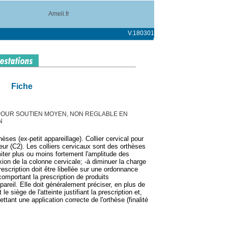
Ameli.fr
V.180301
Fiche
POUR SOUTIEN MOYEN, NON REGLABLE EN
N
ses (ex-petit appareillage). Collier cervical pour
ur (C2). Les colliers cervicaux sont des orthèses
miter plus ou moins fortement l'amplitude des
ion de la colonne cervicale; -à diminuer la charge
rescription doit être libellée sur une ordonnance
comportant la prescription de produits
areil. Elle doit généralement préciser, en plus de
 le siège de l'atteinte justifiant la prescription et,
ttant une application correcte de l'orthèse (finalité