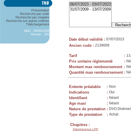
Présentation
Recherche par code
Recherche par chapitre
Recherche sur autres critères
Téléchargement
MAJ : 04/06/2026
Version : 105
Date début validité
:
07/07/2023
Ancien code
:
2139009
Tarif
:
13
Prix unitaire réglementé
:
Né
Montant max remboursement
:
Né
Quantité max remboursement
:
Né
Entente préalable
:
Non
Indications
:
Oui
Identifiant
:
Néant
Age maxi
:
Néant
Nature de prestation
:
DVO Divèrses
Type de prestation
:
Achat
Chapitres :
Arborescence LPP