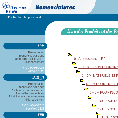
LPP
> Recherche par chapitre
Présentation
Recherche par code
0 - Arborescence LPP
Recherche par chapitre
Téléchargement
1 - TITRE 1 : DM POUR T
MAJ : 04/08/2026
Version : 896
1 - DM, MATERIELS E
Présentation
4 - DM POUR TRAIT
Recherche par code
Recherche par laboratoire
1 - DM POUR IN
Nouvelles Inscriptions
Modifications de la semaine
Téléchargement
10 - SUPPORT
MAJ : 05/08/2026
Version : 1526
1 - DISPOSI
1 - SUPP