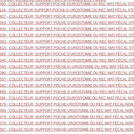
060 - COLLECTEUR, SUPPORT POCHE DUROSTOMIE OU REC MAT FÉCAL STD
128 - COLLECTEUR,SUPPORT POCHE D UROSTOMIE OU REC MAT FÉCAL STD
407 - COLLECTEUR, SUPPORT POCHE D'UROSTOMIE OU REC MAT FÉCAL ST
063 - COLLECTEUR, SUPPORT POCHE D'UROSTOMIE OU REC MAT FÉCAL ST
400 - COLLECTEUR, SUPPORT POCHE D'UROSTOMIE OU REC MAT FÉCAL STD
038 - COLLECTEUR, SUPPORT POCHE D'UROSTOMIE OU REC MAT FÉCAL ST
062 - COLLECTEUR, SUPPORT POCHE D'UROSTOMIE OU REC MAT FÉCAL ST
915 - COLLECTEUR, SUPPORT POCHE D UROSTOMIE OU REC MAT FÉCAL STD
989 - COLLECTEUR, SUPPORT POCHE D'UROSTOMIE OU REC MAT FÉCAL STD
040 - COLLECTEUR, SUPPORT POCHE D'UROSTOMIE OU REC MAT FÉCAL ST
340 - COLLECTEUR, SUPPORT POCHE D¿UROSTOMIE OU REC MAT FÉCAL ST
080 - COLLECTEUR, SUPPORT POCHE D'UROSTOMIE OU REC MAT FÉCAL ST
557 - COLLECTEUR, SUPPORT POCHE DUROSTOMIE OU REC MAT FÉCAL ST
082 - COLLECTEUR, SUPPORT POCHE D'UROSTOMIE OU REC MAT FÉCAL STD
890 - COLLECTEUR, SUPPORT POCHE D UROSTOMIE OU REC MAT FÉCAL STD
396 - COLLECTEUR, SUPPORT POCHE DUROSTOMIE OU REC MAT FÉCAL NON
679 - COLLECTEUR, SUPPORT POCHE UROSTOMIE OU REC MAT FÉCAL NON 
399 - COLLECTEUR, SUPPORT POCHE UROSTOMIE OU REC MAT FÉCAL NON 
079 - COLLECTEUR, SUPPORT POCHE UROSTOMIE OU REC MAT FÉCAL NON 
070 - COLLECTEUR, SUPPORT POCHE UROSTOMIE OU REC MAT FÉCAL NON 
587 - COLLECTEUR, SUPPORT POCHE UROSTOMIE OU REC MAT FÉCAL NON 