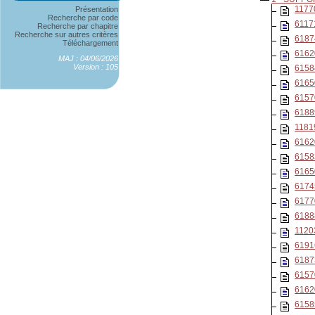
1177
Présentation
Recherche par code
6117
Recherche par chapitre
Recherche sur autres critères
6187
Téléchargement
6162
MAJ : 04/06/2026
Version : 105
6158
6165
6157
6188
1181
6162
6158
6165
6174
6177
6188
1120
6191
6187
6157
6162
6158