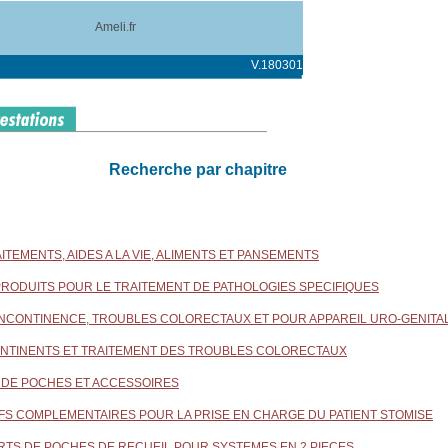
Ameli.fr
V.180301
Recherche par chapitre
RAITEMENTS, AIDES A LA VIE, ALIMENTS ET PANSEMENTS
T PRODUITS POUR LE TRAITEMENT DE PATHOLOGIES SPECIFIQUES
. INCONTINENCE, TROUBLES COLORECTAUX ET POUR APPAREIL URO-GENITA
CONTINENTS ET TRAITEMENT DES TROUBLES COLORECTAUX
S DE POCHES ET ACCESSOIRES
TIFS COMPLEMENTAIRES POUR LA PRISE EN CHARGE DU PATIENT STOMISE
ORTS DE POCHES DE RECUEIL POUR SYSTEMES EN 2 PIECES