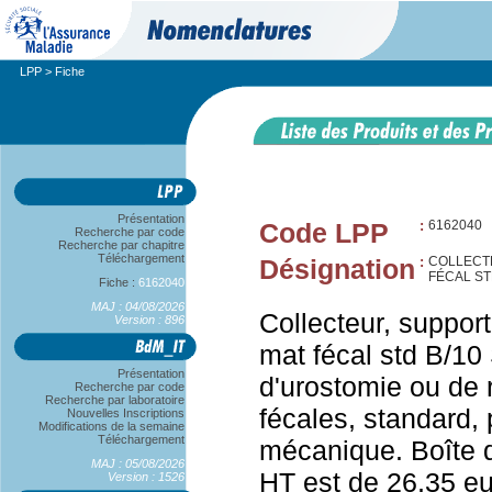
LPP
> Fiche
Présentation
Code LPP
:
6162040
Recherche par code
Recherche par chapitre
Téléchargement
Désignation
:
COLLECT
FÉCAL ST
Fiche :
6162040
MAJ : 04/08/2026
Collecteur, suppor
Version : 896
mat fécal std B/10
Présentation
d'urostomie ou de 
Recherche par code
Recherche par laboratoire
fécales, standard,
Nouvelles Inscriptions
Modifications de la semaine
Téléchargement
mécanique. Boîte d
MAJ : 05/08/2026
HT est de 26,35 eu
Version : 1526