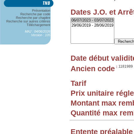
Dates J.O. et Arrê
Présentation
Recherche par code
Recherche par chapitre
Recherche sur autres critères
Téléchargement
MAJ : 04/06/2026
Version : 105
Date début validit
Ancien code
:
1181989
Tarif
Prix unitaire rég
Montant max rem
Quantité max re
Entente préalable