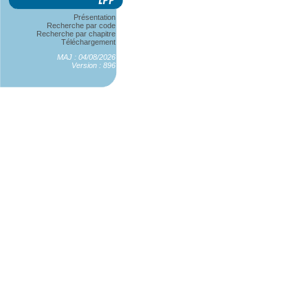
Présentation
Recherche par code
Recherche par chapitre
Téléchargement
MAJ : 04/08/2026
Version : 896