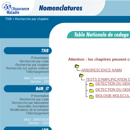
TNB
> Recherche par chapitre
Présentation
Attention : les chapitres peuvent
Recherche par code
Recherche par chapitre
Recherche sur autres critères
ARBORESCENCE NABM
Téléchargement
MAJ : 04/06/2026
TESTS D'AMPLIFICATION
Version : 105
DETECTION DU GE
DETECTION DU GEN
BIOLOGIE MOLECUL
Présentation
Recherche par code
Recherche par laboratoire
Nouvelles Inscriptions
Modifications de la semaine
Téléchargement
MAJ : 29/07/2026
Version : 1525