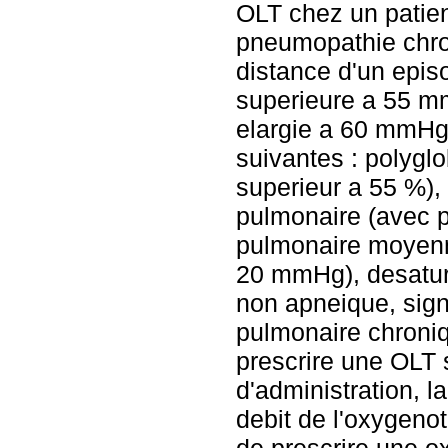
OLT chez un patie
pneumopathie chron
distance d'un epis
superieure a 55 mm
elargie a 60 mmHg 
suivantes : polyglo
superieur a 55 %), 
pulmonaire (avec pr
pulmonaire moyenn
20 mmHg), desatura
non apneique, sign
pulmonaire chroniqu
prescrire une OLT 
d'administration, l
debit de l'oxygenoth