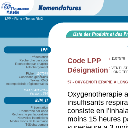
LPP
>
Fiche
> Textes RMO
Présentation
Code LPP
:
1107579
Recherche par code
Recherche par chapitre
Téléchargement
Désignation
:
VENTILAT
LONG TER
Fiche :
1107579
Conditions générales
Textes RMO
57 - OXYGENOTHERAPIE A LONG
Incompatibilités règlementaires
MAJ : 04/08/2026
Oxygenotherapie a
Version : 896
insuffisants respir
Présentation
consiste en l'inhal
Recherche par code
Recherche par laboratoire
moins 15 heures pa
Nouvelles Inscriptions
Modifications de la semaine
Téléchargement
superieure a 3 mois