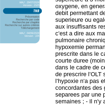
MAJ : 29/07/2026
oxygene, en genera
Version : 1525
debit permettant d
Présentation
superieure ou egal
Recherche par code
Recherche par chapitre
aux insuffisants re
Recherche sur autres critères
Téléchargement
c'est a dire aux m
MAJ : 04/06/2026
Version : 105
pulmonaire chroni
hypoxemie permane
prescrite dans le c
courte duree (moin
dans le cadre de ce
de prescrire l'OLT
l'hypoxie n'a pas 
concordantes des g
separees par une 
semaines ; - Il n'y