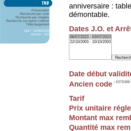
anniversaire : table
Présentation
démontable.
Recherche par code
Recherche par chapitre
Recherche sur autres critères
Téléchargement
Dates J.O. et Arrê
MAJ : 04/06/2026
Version : 105
Date début validit
Ancien code
:
4376386
Tarif
Prix unitaire rég
Montant max rem
Quantité max re