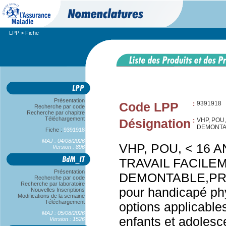
LPP
> Fiche
Présentation
Code LPP
:
9391918
Recherche par code
Recherche par chapitre
Téléchargement
Désignation
:
VHP, POU
DEMONTAB
Fiche :
9391918
MAJ : 04/08/2026
VHP, POU, < 16 
Version : 896
TRAVAIL FACILE
Présentation
DEMONTABLE,PRI
Recherche par code
Recherche par laboratoire
pour handicapé ph
Nouvelles Inscriptions
Modifications de la semaine
Téléchargement
options applicable
MAJ : 05/08/2026
enfants et adolesc
Version : 1526