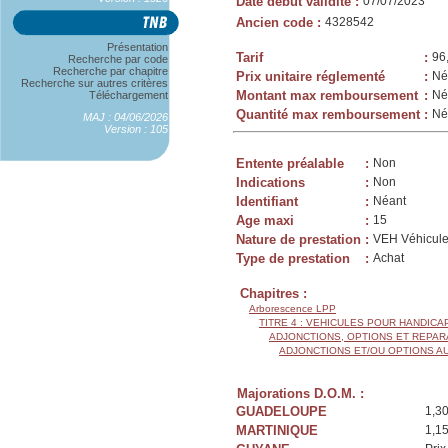
Date début validité
:
07/07/2023
Ancien code
:
4328542
Présentation
Tarif
:
96
Recherche par code
Recherche par chapitre
Prix unitaire réglementé
:
Né
Recherche sur autres critères
Montant max remboursement
:
Né
Téléchargement
Quantité max remboursement
:
Né
MAJ : 04/06/2026
Version : 105
Entente préalable
:
Non
Indications
:
Non
Identifiant
:
Néant
Age maxi
:
15
Nature de prestation
:
VEH Véhicule
Type de prestation
:
Achat
Chapitres :
Arborescence LPP
TITRE 4 : VEHICULES POUR HANDIC
ADJONCTIONS, OPTIONS ET REPAR
ADJONCTIONS ET/OU OPTIONS A
Majorations D.O.M. :
GUADELOUPE
1,3
MARTINIQUE
1,1