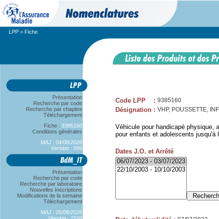
LPP
> Fiche
Présentation
Code LPP
:
9385160
Recherche par code
Recherche par chapitre
Désignation
:
VHP, POUSSETTE, IN
Téléchargement
Fiche :
9385160
Véhicule pour handicapé physique, a
Conditions générales
pour enfants et adolescents jusqu'à l
MAJ : 04/08/2026
Version : 896
Dates J.O. et Arrêté
Présentation
Recherche par code
Recherche par laboratoire
Nouvelles Inscriptions
Modifications de la semaine
Téléchargement
MAJ : 05/08/2026
Version : 1526