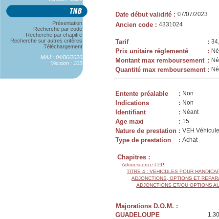
Date début validité
:
07/07/2023
Présentation
Ancien code
:
4331024
Recherche par code
Recherche par chapitre
Recherche sur autres critères
Tarif
:
34
Téléchargement
Prix unitaire réglementé
:
Né
MAJ : 04/06/2026
Montant max remboursement
:
Né
Version : 105
Quantité max remboursement
:
Né
Entente préalable
:
Non
Indications
:
Non
Identifiant
:
Néant
Age maxi
:
15
Nature de prestation
:
VEH Véhicule
Type de prestation
:
Achat
Chapitres :
Arborescence LPP
TITRE 4 : VEHICULES POUR HANDIC
ADJONCTIONS, OPTIONS ET REPAR
ADJONCTIONS ET/OU OPTIONS A
Majorations D.O.M. :
GUADELOUPE
1,3