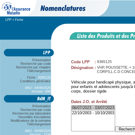
LPP
> Fiche
Présentation
Code LPP
:
9385125
Recherche par code
Recherche par chapitre
Désignation
:
VHP, POUSSETTE, < 
Téléchargement
CORPS,L.C.D CONCE
Fiche :
9385125
Conditions générales
Véhicule pour handicapé physique, a
pour enfants et adolescents jusqu'à l
MAJ : 04/08/2026
corps, dossier rigide.
Version : 896
Dates J.O. et Arrêté
Présentation
Recherche par code
Recherche par laboratoire
Nouvelles Inscriptions
Modifications de la semaine
Téléchargement
MAJ : 05/08/2026
Version : 1526