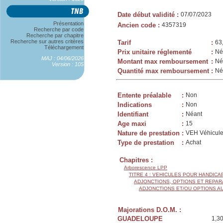
Date début validité
:
07/07/2023
Présentation
Ancien code
:
4357319
Recherche par code
Recherche par chapitre
Recherche sur autres critères
Tarif
:
63
Téléchargement
Prix unitaire réglementé
:
Né
MAJ : 04/06/2026
Montant max remboursement
:
Né
Version : 105
Quantité max remboursement
:
Né
Entente préalable
:
Non
Indications
:
Non
Identifiant
:
Néant
Age maxi
:
15
Nature de prestation
:
VEH Véhicule
Type de prestation
:
Achat
Chapitres :
Arborescence LPP
TITRE 4 : VEHICULES POUR HANDIC
ADJONCTIONS, OPTIONS ET REPAR
ADJONCTIONS ET/OU OPTIONS A
Majorations D.O.M. :
GUADELOUPE
1,3