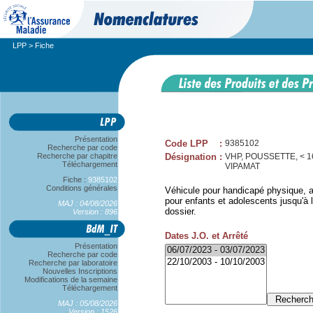
LPP
> Fiche
Présentation
Code LPP
:
9385102
Recherche par code
Recherche par chapitre
Désignation
:
VHP, POUSSETTE, < 
Téléchargement
VIPAMAT
Fiche :
9385102
Conditions générales
Véhicule pour handicapé physique, a
pour enfants et adolescents jusqu'à l
MAJ : 04/08/2026
dossier.
Version : 896
Dates J.O. et Arrêté
Présentation
Recherche par code
Recherche par laboratoire
Nouvelles Inscriptions
Modifications de la semaine
Téléchargement
MAJ : 05/08/2026
Version : 1526