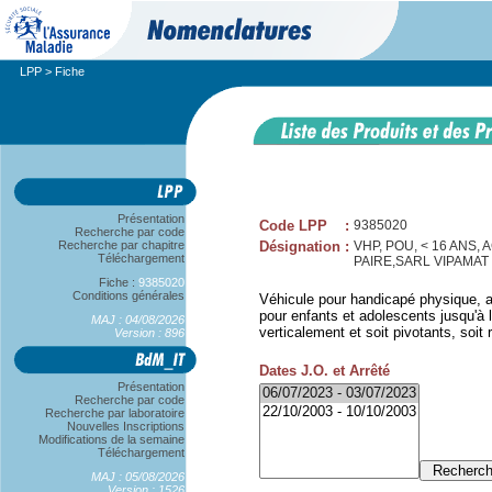
LPP
> Fiche
Présentation
Code LPP
:
9385020
Recherche par code
Recherche par chapitre
Désignation
:
VHP, POU, < 16 ANS
Téléchargement
PAIRE,SARL VIPAMAT
Fiche :
9385020
Conditions générales
Véhicule pour handicapé physique, a
pour enfants et adolescents jusqu'à 
MAJ : 04/08/2026
verticalement et soit pivotants, soit r
Version : 896
Dates J.O. et Arrêté
Présentation
Recherche par code
Recherche par laboratoire
Nouvelles Inscriptions
Modifications de la semaine
Téléchargement
MAJ : 05/08/2026
Version : 1526