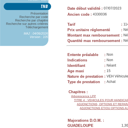
Date début validité
:
07/07/2023
Présentation
Ancien code
:
4330036
Recherche par code
Recherche par chapitre
Recherche sur autres critères
Tarif
:
11
Téléchargement
Prix unitaire réglementé
:
Né
MAJ : 04/06/2026
Montant max remboursement
:
Né
Version : 105
Quantité max remboursement
:
Né
Entente préalable
:
Non
Indications
:
Non
Identifiant
:
Néant
Age maxi
:
15
Nature de prestation
:
VEH Véhicule
Type de prestation
:
Achat
Chapitres :
Arborescence LPP
TITRE 4 : VEHICULES POUR HANDIC
ADJONCTIONS, OPTIONS ET REPAR
ADJONCTIONS ET/OU OPTIONS A
Majorations D.O.M. :
GUADELOUPE
1,3