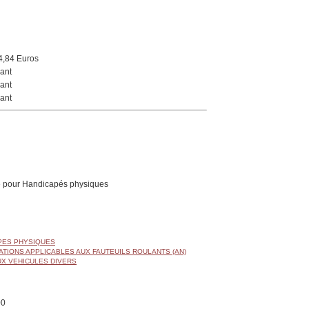
4,84 Euros
ant
ant
ant
 pour Handicapés physiques
APES PHYSIQUES
ATIONS APPLICABLES AUX FAUTEUILS ROULANTS (AN)
UX VEHICULES DIVERS
00