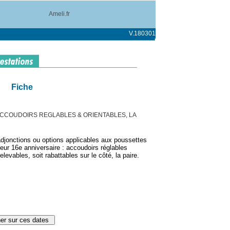
Ameli.fr
V.180301
Fiche
, ACCOUDOIRS REGLABLES & ORIENTABLES, LA
djonctions ou options applicables aux poussettes
leur 16e anniversaire : accoudoirs réglables
elevables, soit rabattables sur le côté, la paire.