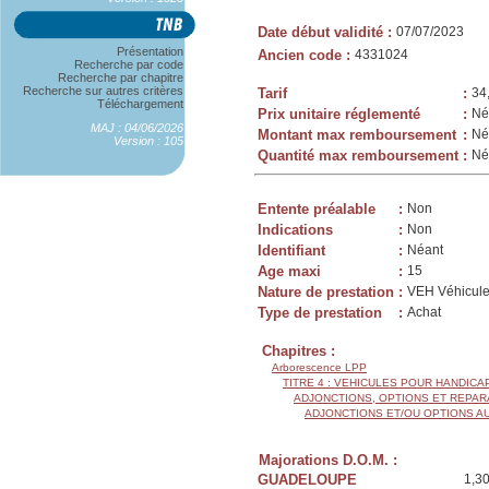
Date début validité
:
07/07/2023
Présentation
Ancien code
:
4331024
Recherche par code
Recherche par chapitre
Recherche sur autres critères
Tarif
:
34
Téléchargement
Prix unitaire réglementé
:
Né
MAJ : 04/06/2026
Montant max remboursement
:
Né
Version : 105
Quantité max remboursement
:
Né
Entente préalable
:
Non
Indications
:
Non
Identifiant
:
Néant
Age maxi
:
15
Nature de prestation
:
VEH Véhicule
Type de prestation
:
Achat
Chapitres :
Arborescence LPP
TITRE 4 : VEHICULES POUR HANDIC
ADJONCTIONS, OPTIONS ET REPAR
ADJONCTIONS ET/OU OPTIONS A
Majorations D.O.M. :
GUADELOUPE
1,3