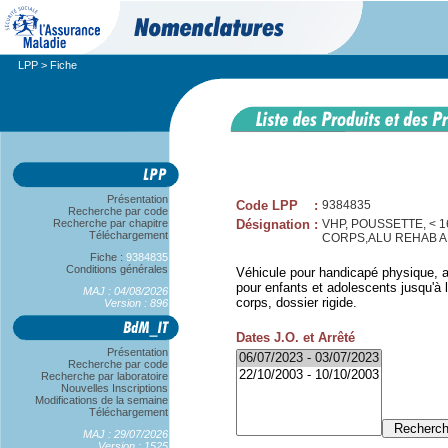
LPP
> Fiche
Présentation
Code LPP
:
9384835
Recherche par code
Recherche par chapitre
Désignation
:
VHP, POUSSETTE, < 
Téléchargement
CORPS,ALU REHAB 
Fiche :
9384835
Conditions générales
Véhicule pour handicapé physique, a
pour enfants et adolescents jusqu'à l
MAJ : 04/08/2026
corps, dossier rigide.
Version : 896
Dates J.O. et Arrêté
Présentation
Recherche par code
Recherche par laboratoire
Nouvelles Inscriptions
Modifications de la semaine
Téléchargement
MAJ : 29/07/2026
Version : 1525