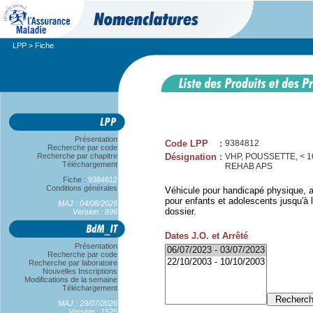
LPP
> Fiche
Présentation
Code LPP
:
9384812
Recherche par code
Recherche par chapitre
Désignation
:
VHP, POUSSETTE, < 
Téléchargement
REHAB APS
Fiche :
9384812
Conditions générales
Véhicule pour handicapé physique, a
pour enfants et adolescents jusqu'à l
MAJ : 04/08/2026
dossier.
Version : 896
Dates J.O. et Arrêté
Présentation
Recherche par code
Recherche par laboratoire
Nouvelles Inscriptions
Modifications de la semaine
Téléchargement
MAJ : 29/07/2026
Version : 1525