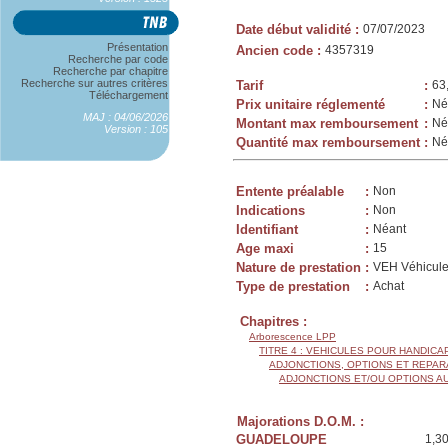
Date début validité
:
07/07/2023
Présentation
Ancien code
:
4357319
Recherche par code
Recherche par chapitre
Recherche sur autres critères
Tarif
:
63
Téléchargement
Prix unitaire réglementé
:
Né
MAJ : 04/06/2026
Montant max remboursement
:
Né
Version : 105
Quantité max remboursement
:
Né
Entente préalable
:
Non
Indications
:
Non
Identifiant
:
Néant
Age maxi
:
15
Nature de prestation
:
VEH Véhicule
Type de prestation
:
Achat
Chapitres :
Arborescence LPP
TITRE 4 : VEHICULES POUR HANDIC
ADJONCTIONS, OPTIONS ET REPAR
ADJONCTIONS ET/OU OPTIONS A
Majorations D.O.M. :
GUADELOUPE
1,3