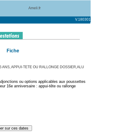
Ameli.fr
V.180301
Fiche
16 ANS, APPUI-TETE OU RALLONGE DOSSIER,ALU
djonctions ou options applicables aux poussettes
eur 16e anniversaire : appui-tête ou rallonge