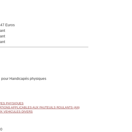
,47 Euros
ant
ant
ant
 pour Handicapés physiques
APES PHYSIQUES
ATIONS APPLICABLES AUX FAUTEUILS ROULANTS (AN)
UX VEHICULES DIVERS
00