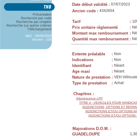
Date début validité
:
07/07/2023
Ancien code
:
4342654
Présentation
Recherche par code
Tarif
:
10
Recherche par chapitre
Recherche sur autres critères
Prix unitaire réglementé
:
Né
Téléchargement
Montant max remboursement
:
Né
MAJ : 04/06/2026
Quantité max remboursement
:
Né
Version : 105
Entente préalable
:
Non
Indications
:
Non
Identifiant
:
Néant
Age maxi
:
Néant
Nature de prestation
:
VEH Véhicule
Type de prestation
:
Achat
Chapitres :
Arborescence LPP
TITRE 4 : VEHICULES POUR HANDIC
ADJONCTIONS, OPTIONS ET REPAR
ADJONCTIONS ET/OU OPTIONS A
ADJONCTIONS ET/OU OPTIONS
Majorations D.O.M. :
GUADELOUPE
1,3