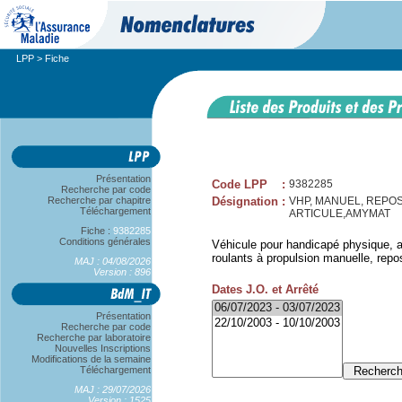
LPP
> Fiche
Présentation
Code LPP
:
9382285
Recherche par code
Recherche par chapitre
Désignation
:
VHP, MANUEL, REPO
Téléchargement
ARTICULE,AMYMAT
Fiche :
9382285
Conditions générales
Véhicule pour handicapé physique, 
roulants à propulsion manuelle, repo
MAJ : 04/08/2026
Version : 896
Dates J.O. et Arrêté
Présentation
Recherche par code
Recherche par laboratoire
Nouvelles Inscriptions
Modifications de la semaine
Téléchargement
MAJ : 29/07/2026
Version : 1525