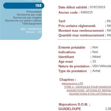
Date début validité
:
07/07/2023
Présentation
Ancien code
:
4360215
Recherche par code
Recherche par chapitre
Recherche sur autres critères
Tarif
:
69
Téléchargement
Prix unitaire réglementé
:
Né
MAJ : 04/06/2026
Montant max remboursement
:
Né
Version : 105
Quantité max remboursement
:
Né
Entente préalable
:
Non
Indications
:
Non
Identifiant
:
Néant
Age maxi
:
15
Nature de prestation
:
VEH Véhicule
Type de prestation
:
Achat
Chapitres :
Arborescence LPP
TITRE 4 : VEHICULES POUR HANDIC
ADJONCTIONS, OPTIONS ET REPAR
ADJONCTIONS ET/OU OPTIONS A
Majorations D.O.M. :
GUADELOUPE
1,3