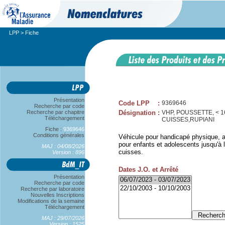
LPP
> Fiche
Présentation
Code LPP
:
9369646
Recherche par code
Recherche par chapitre
Désignation
:
VHP, POUSSETTE, < 
Téléchargement
CUISSES,RUPIANI
Fiche :
9369646
Conditions générales
Véhicule pour handicapé physique, a
pour enfants et adolescents jusqu'à l
MAJ : 04/08/2026
cuisses.
Version : 896
Dates J.O. et Arrêté
Présentation
Recherche par code
Recherche par laboratoire
Nouvelles Inscriptions
Modifications de la semaine
Téléchargement
MAJ : 29/07/2026
Version : 1525