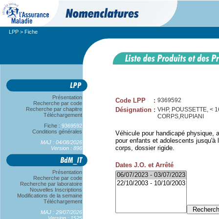
LPP
> Fiche
Présentation
Code LPP
:
9369592
Recherche par code
Recherche par chapitre
Désignation
:
VHP, POUSSETTE, < 
Téléchargement
CORPS,RUPIANI
Fiche :
9369592
Conditions générales
Véhicule pour handicapé physique, a
pour enfants et adolescents jusqu'à l
MAJ : 04/08/2026
corps, dossier rigide.
Version : 896
Dates J.O. et Arrêté
Présentation
Recherche par code
Recherche par laboratoire
Nouvelles Inscriptions
Modifications de la semaine
Téléchargement
MAJ : 29/07/2026
Version : 1525