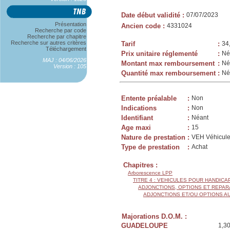
Date début validité
:
07/07/2023
Présentation
Ancien code
:
4331024
Recherche par code
Recherche par chapitre
Recherche sur autres critères
Tarif
:
34
Téléchargement
Prix unitaire réglementé
:
Né
MAJ : 04/06/2026
Montant max remboursement
:
Né
Version : 105
Quantité max remboursement
:
Né
Entente préalable
:
Non
Indications
:
Non
Identifiant
:
Néant
Age maxi
:
15
Nature de prestation
:
VEH Véhicule
Type de prestation
:
Achat
Chapitres :
Arborescence LPP
TITRE 4 : VEHICULES POUR HANDIC
ADJONCTIONS, OPTIONS ET REPAR
ADJONCTIONS ET/OU OPTIONS A
Majorations D.O.M. :
GUADELOUPE
1,3