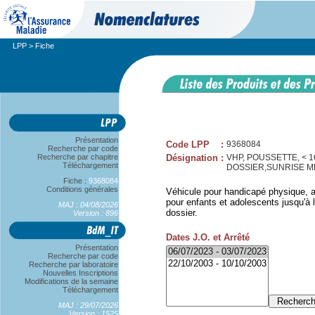
LPP
> Fiche
Présentation
Code LPP
:
9368084
Recherche par code
Recherche par chapitre
Désignation
:
VHP, POUSSETTE, < 
Téléchargement
DOSSIER,SUNRISE 
Fiche :
9368084
Conditions générales
Véhicule pour handicapé physique, a
pour enfants et adolescents jusqu'à l
MAJ : 04/08/2026
dossier.
Version : 896
Dates J.O. et Arrêté
Présentation
Recherche par code
Recherche par laboratoire
Nouvelles Inscriptions
Modifications de la semaine
Téléchargement
MAJ : 29/07/2026
Version : 1525