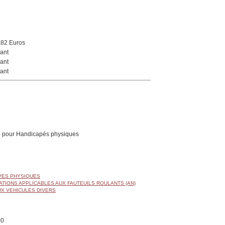
,82 Euros
ant
ant
ant
 pour Handicapés physiques
APES PHYSIQUES
ATIONS APPLICABLES AUX FAUTEUILS ROULANTS (AN)
UX VEHICULES DIVERS
00