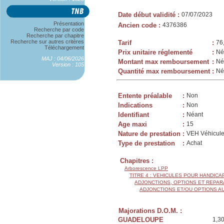
Date début validité
:
07/07/2023
Présentation
Ancien code
:
4376386
Recherche par code
Recherche par chapitre
Recherche sur autres critères
Tarif
:
76
Téléchargement
Prix unitaire réglementé
:
Né
MAJ : 04/06/2026
Montant max remboursement
:
Né
Version : 105
Quantité max remboursement
:
Né
Entente préalable
:
Non
Indications
:
Non
Identifiant
:
Néant
Age maxi
:
15
Nature de prestation
:
VEH Véhicule
Type de prestation
:
Achat
Chapitres :
Arborescence LPP
TITRE 4 : VEHICULES POUR HANDIC
ADJONCTIONS, OPTIONS ET REPAR
ADJONCTIONS ET/OU OPTIONS A
Majorations D.O.M. :
GUADELOUPE
1,3