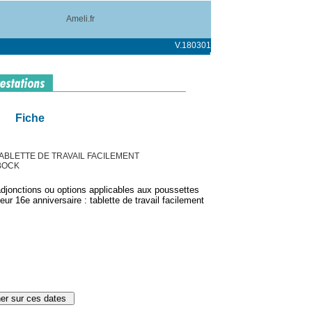
Ameli.fr
V.180301
Fiche
 TABLETTE DE TRAVAIL FACILEMENT
BOCK
djonctions ou options applicables aux poussettes
eur 16e anniversaire : tablette de travail facilement