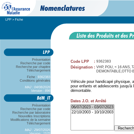
LPP
> Fiche
Présentation
Code LPP
:
9362383
Recherche par code
Recherche par chapitre
Désignation
:
VHP, POU, < 16 ANS,
Téléchargement
DEMONTABLE,OTTO 
Fiche :
9362383
Conditions générales
Véhicule pour handicapé physique, a
pour enfants et adolescents jusqu'à l
MAJ : 04/08/2026
démontable.
Version : 896
Dates J.O. et Arrêté
Présentation
Recherche par code
Recherche par laboratoire
Nouvelles Inscriptions
Modifications de la semaine
Téléchargement
MAJ : 29/07/2026
Version : 1525