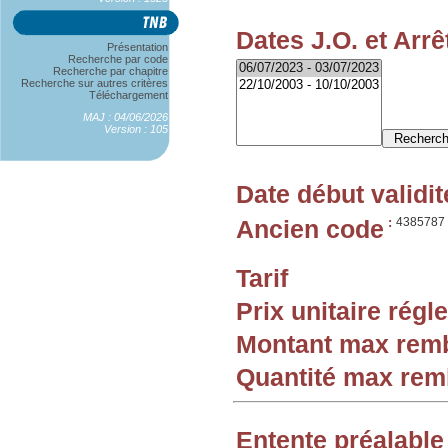
Dates J.O. et Arrê
Présentation
Recherche par code
Recherche par chapitre
Recherche sur autres critères
Téléchargement
MAJ : 04/06/2026
Version : 105
Date début validit
Ancien code
:
4385787
Tarif
Prix unitaire rég
Montant max rem
Quantité max re
Entente préalable