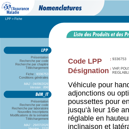
LPP
> Fiche
Présentation
Code LPP
:
9336753
Recherche par code
Recherche par chapitre
Téléchargement
Désignation
:
VHP, POU
REGLABL
Fiche :
9336753
Conditions générales
Véhicule pour han
MAJ : 04/08/2026
Version : 896
adjonctions ou opt
poussettes pour en
Présentation
Recherche par code
jusqu'à leur 16e an
Recherche par laboratoire
Nouvelles Inscriptions
Modifications de la semaine
réglable en hauteu
Téléchargement
inclinaison et laté
MAJ : 29/07/2026
Version : 1525